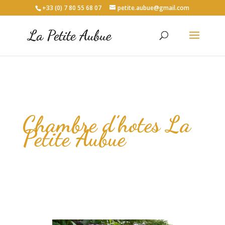
+33 (0) 7 80 55 68 07
petite.aubue@gmail.com
Chambre d’hotes La
Petite Aubue