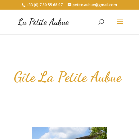
+33 (0) 7 80 55 68 07
petite.aubue@gmail.com
Gîte La Petite Aubue